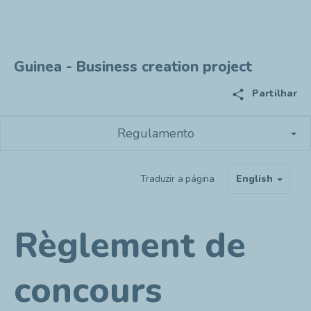
Guinea - Business creation project
share
Partilhar
Regulamento
Traduzir a página
English
Règlement de
concours