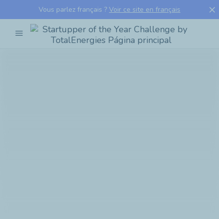
close
Vous parlez français ?
Voir ce site en français
menu
Startupper
of
the
Year
Challenge
by
TotalEnergies