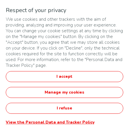
trois (3) lauréats du
Respect of your privacy
We use cookies and other trackers with the aim of
Challenge
providing, analyzing and improving your user experience.
You can change your cookie settings at any time by clicking
on the "Manage my cookies" button. By clicking on the
5.3.1
Dotation financière
"Accept" button, you agree that we may store all cookies
on your device. If you click on "Decline", only the technical
5.3.1.1
Montant de la dotation
cookies required for the site to function correctly will be
used. For more information, refer to the "Personal Data and
Tracker Policy" page.
L’Organisateur attribuera les dotations suivantes à chacun
des lauréats :
I accept
Pour le Lauréat du prix « Innov’Up)» : un montant de
65 000 000 GNF
Manage my cookies
Pour le Lauréat du prix « Cycle’Up » : un montant de
65 000 000 GNF
I refuse
Pour le Lauréat national « Power’Up » : un montant de
65 000 000 GNF
View the Personal Data and Tracker Policy
Le cas échéant, pour le Lauréat panafricain « Energies