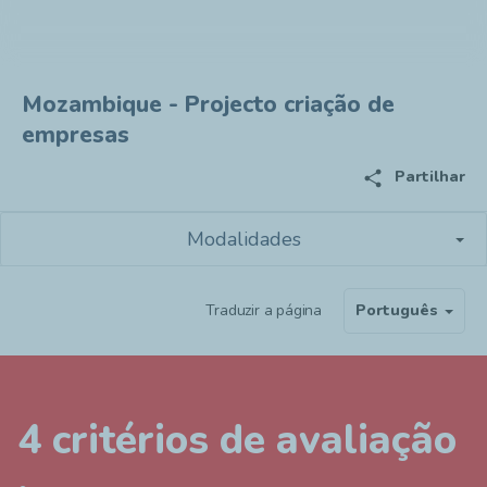
Mozambique - Projecto criação de
empresas
share
Partilhar
Modalidades
Traduzir a página
Português
4 critérios de avaliação