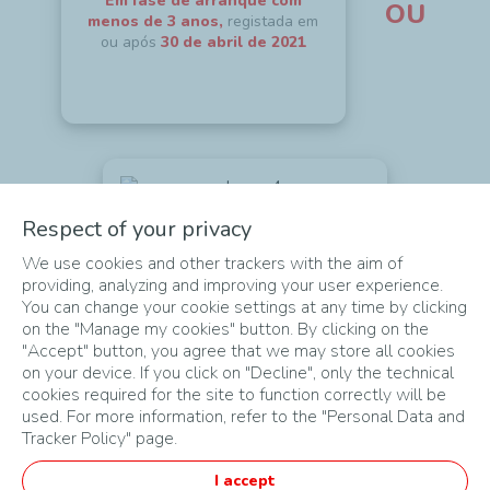
Em fase de arranque com
OU
menos de 3 anos,
registada em
ou após
30 de abril de 2021
Um projeto empresarial
Respect of your privacy
Que
possa ser desenvolvido
We use cookies and other trackers with the aim of
nos meses
seguintes ao desafio
providing, analyzing and improving your user experience.
You can change your cookie settings at any time by clicking
on the "Manage my cookies" button. By clicking on the
"Accept" button, you agree that we may store all cookies
on your device. If you click on "Decline", only the technical
cookies required for the site to function correctly will be
used. For more information, refer to the "Personal Data and
Tracker Policy" page.
MAPA DO SITE
I accept