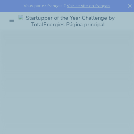
close
Vous parlez français ?
Voir ce site en français
menu
Startupper
of
the
Year
Challenge
by
TotalEnergies