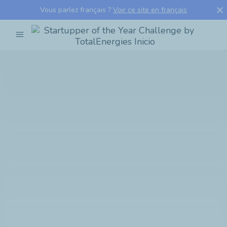
close
Vous parlez français ?
Voir ce site en français
menu
Startupper
of
the
Year
Challenge
by
TotalEnergies