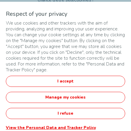
chance d’être sélectionnés !
Respect of your privacy
sort
search
We use cookies and other trackers with the aim of
providing, analyzing and improving your user experience.
You can change your cookie settings at any time by clicking
on the "Manage my cookies" button. By clicking on the
No hay resultados
"Accept" button, you agree that we may store all cookies
on your device. If you click on "Decline", only the technical
cookies required for the site to function correctly will be
used. For more information, refer to the "Personal Data and
Tracker Policy" page.
MAPA DEL SITIO
I accept
CONDICIONES DEL SERVICIO
POLÍTICA DE PRIVACIDAD
Manage my cookies
Español
I refuse
Startupper of the Year Challenge by TotalEnergies -
Powered by Agorize
View the Personal Data and Tracker Policy