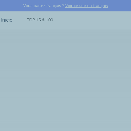
Vous parlez français ?
Voir ce site en français
TOP 15 & 100