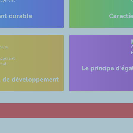
nt durable
Caractè
Le principe d’ég
iel de développement