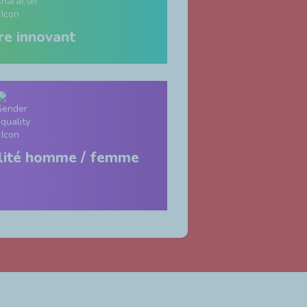
re innovant
alité homme / femme