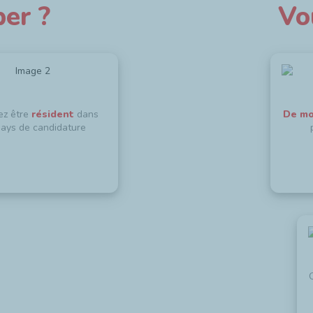
per ?
Vo
ez être
résident
dans
De mo
pays de candidature