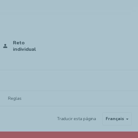
Reto
person
individual
Reglas
Traducir esta página
Français