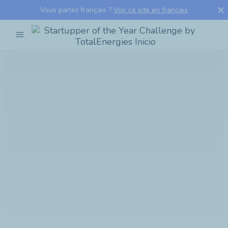
close
Vous parlez français ?
Voir ce site en français
menu
Startupper
of
the
Year
Challenge
by
TotalEnergies