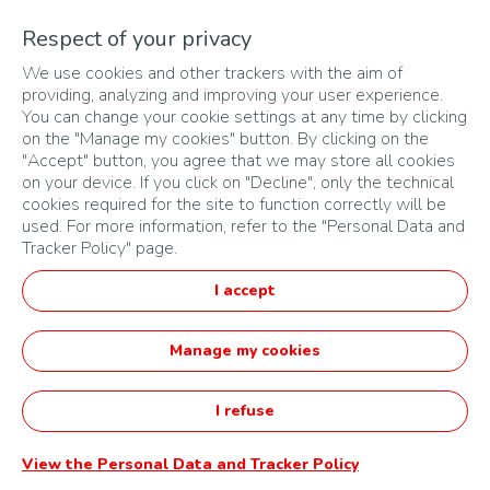
Respect of your privacy
L’Organisateur attribuera les dotations suivantes à chacun
We use cookies and other trackers with the aim of
des lauréats :
providing, analyzing and improving your user experience.
You can change your cookie settings at any time by clicking
Pour le Lauréat du prix « Innov’Up)» : un montant de un
on the "Manage my cookies" button. By clicking on the
million de dinars ( 1 000 000dzd)
"Accept" button, you agree that we may store all cookies
Pour le Lauréat du prix « Cycle’Up » : un montant de un
on your device. If you click on "Decline", only the technical
cookies required for the site to function correctly will be
million de dinars ( 1 000 000dzd)
used. For more information, refer to the "Personal Data and
Pour le Lauréat national « Power’Up » : un montant de
Tracker Policy" page.
un million de dinars ( 1 000 000dzd)
Le cas échéant, pour le Lauréat panafricain « Energies
I accept
Durables et Abordables » ayant effectué sa candidature au
[Pays] : un montant de un million de dinars (
Manage my cookies
1 000 000dzd)
5.3.1.2
Conditions de versement de la dotation financière
I refuse
aux lauréats
View the Personal Data and Tracker Policy
Ce budget est destiné exclusivement à chaque lauréat et