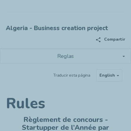
Algeria - Business creation project
share
Compartir
Reglas
Traducir esta página
English
Rules
Règlement de concours -
Startupper de l’Année par