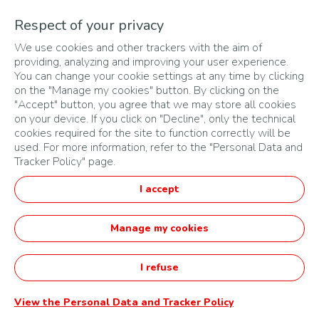
5.2.5.2
Le prix « Economie circulaire »
Respect of your privacy
dans la catégorie « Cycle’Up »
We use cookies and other trackers with the aim of
providing, analyzing and improving your user experience.
Ce prix concerne tous les Candidats ayant présenté un
You can change your cookie settings at any time by clicking
projet d’entreprise ou une startup de moins de trois (3)
on the "Manage my cookies" button. By clicking on the
ans. Le jury récompensera ainsi ceux qu’ils considèrent
"Accept" button, you agree that we may store all cookies
on your device. If you click on "Decline", only the technical
avoir un Projet respectant le principe d’économie circulaire.
cookies required for the site to function correctly will be
C’est-à-dire les Projets qui visent à produire des biens et
used. For more information, refer to the "Personal Data and
des services de manière durable en limitant la
Tracker Policy" page.
consommation et le gaspillage des ressources ainsi que la
production de déchets. Il s’agit de passer d’une économie
I accept
linéaire (extraire, fabriquer, consommer, jeter) à un modèle
économique circulaire (réduire, réutiliser, recycler …). Les
Manage my cookies
flux circulaires peuvent être des matériaux obtenus au
départ de déchets (cycle « technique ») ou des matières
I refuse
biosourcées (cycle « biologique » ou « du carbone).
Le jury s’attachera aux critères décrits en 5.2.1 pour
View the Personal Data and Tracker Policy
effectuer son choix.