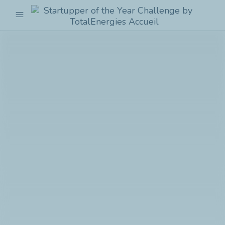
menu
Startupper
of
the
Year
Challenge
by
TotalEnergies