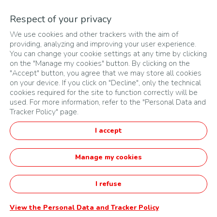
Un projet d’entreprise
Respect of your privacy
Qui
pourra être développé dans
We use cookies and other trackers with the aim of
les mois
qui suivent le challenge
providing, analyzing and improving your user experience.
You can change your cookie settings at any time by clicking
on the "Manage my cookies" button. By clicking on the
"Accept" button, you agree that we may store all cookies
on your device. If you click on "Decline", only the technical
cookies required for the site to function correctly will be
used. For more information, refer to the "Personal Data and
Tracker Policy" page.
PLAN DU SITE
I accept
CONDITIONS D'UTILISATION
DONNÉES PERSONNELLES
Manage my cookies
Français
I refuse
Startupper of the Year Challenge by TotalEnergies -
Opéré par Agorize
View the Personal Data and Tracker Policy