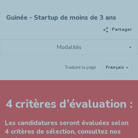
Guinée - Startup de moins de 3 ans
share
Partager
Modalités
Traduire la page
Français
4 critères d’évaluation :
Les candidatures seront évaluées selon
4 critères de sélection, consultez nos