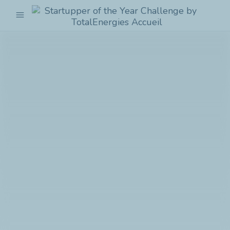
menu
Startupper
of
the
Year
Challenge
by
TotalEnergies