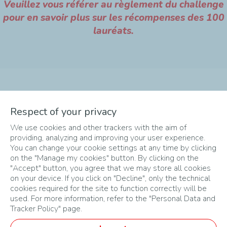
Veuillez vous référer au règlement du challenge
pour en savoir plus sur les récompenses des 100
lauréats.
Les grandes étapes du
Respect of your privacy
We use cookies and other trackers with the aim of
Challenge
providing, analyzing and improving your user experience.
You can change your cookie settings at any time by clicking
on the "Manage my cookies" button. By clicking on the
"Accept" button, you agree that we may store all cookies
on your device. If you click on "Decline", only the technical
cookies required for the site to function correctly will be
used. For more information, refer to the "Personal Data and
Tracker Policy" page.