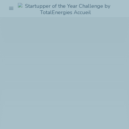
menu
Startupper
of
the
Year
Challenge
by
TotalEnergies